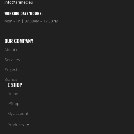
info@arimec.eu
WORKING DAYS/HOURS:
Mon – Fri | 07:30AM – 17:30PM
OUR COMPANY
About us
Services
Projects
Brands
E SHOP
Home
eShop
My account
Products