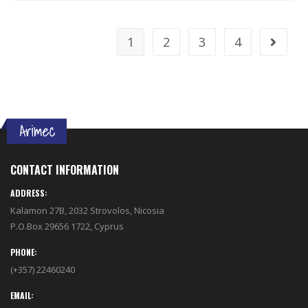
1
2
3
4
CONTACT INFORMATION
ADDRESS:
Kalamon 27B, 2032 Strovolos, Nicosia
P.O.Box 29656 1722, Cyprus
PHONE:
(+357) 22460240
EMAIL: