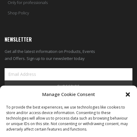
Only for professionals
Shop Policy
NEWSLETTER
Get all the latest information on Products, Events
and Offers. Sign up to our newsletter today
SUBSCRIBE
Manage Cookie Consent
View Our Blog
To provide the best experiences, we use technologies like cookies to
store and/or access device information. Consenting to these
technologies will allow us to process data such as browsing behaviour
or unique IDs on this site. Not consenting or withdrawing consent, may
adversely affect certain features and functions.
Copyright © ARIMEC 2025. All Rights Reserved |
Legal
|
Privacy
|
Cookie